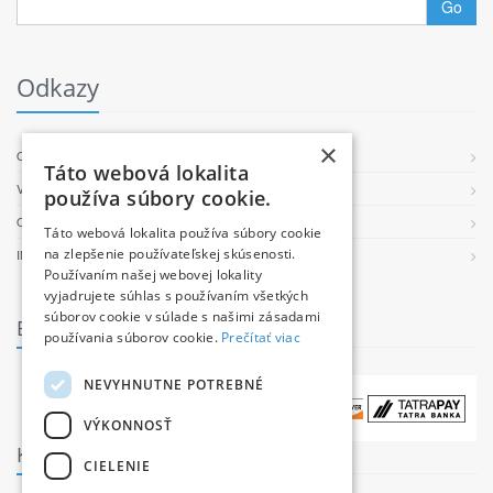
Go
Odkazy
×
O PROJEKTE
Táto webová lokalita
VŠEOBECNÉ PODMIENKY
používa súbory cookie.
OCHRANA OSOBNÝCH ÚDAJOV
Táto webová lokalita používa súbory cookie
na zlepšenie používateľskej skúsenosti.
INFORMÁCIE O COOKIES
Používaním našej webovej lokality
vyjadrujete súhlas s používaním všetkých
súborov cookie v súlade s našimi zásadami
Bezpečné platby
používania súborov cookie.
Prečítať viac
NEVYHNUTNE POTREBNÉ
VÝKONNOSŤ
Kontakt
CIELENIE