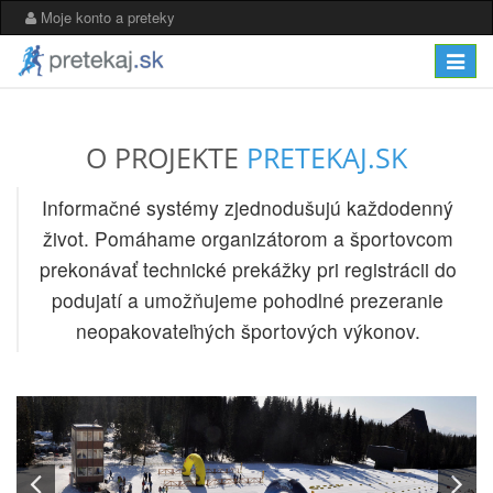
Moje konto a preteky
Toggle
navigat
O PROJEKTE
PRETEKAJ.SK
Informačné systémy zjednodušujú každodenný
život. Pomáhame organizátorom a športovcom
prekonávať technické prekážky pri registrácii do
podujatí a umožňujeme pohodlné prezeranie
neopakovateľných športových výkonov.