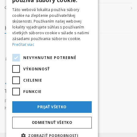
používa súbory cookie.
COOKIES
Táto webová lokalita používa súbory
cookie na zlepšenie používateľskej
skúsenosti. Používaním našej webovej
Kontakt
lokality vyjadrujete súhlas s používaním
všetkých súborov cookie v súlade s našimi
zásadami používania súborov cookie.
facebook.com/tatryvpohybe
Prečítať viac
www.tatryvpohybe.sk
NEVYHNUTNE POTREBNÉ
info@tatryvpohybe.sk
VÝKONNOSŤ
CIELENIE
Tatryvpohybe.sk je súčasťou pretekaj.sk
FUNKCIE
Prevádzkovateľ:
Originals, s.r.o.,
PRIJAŤ VŠETKO
Karpatská 3256/15, 05801 Poprad
ODMIETNUŤ VŠETKO
ZOBRAZIŤ PODROBNOSTI