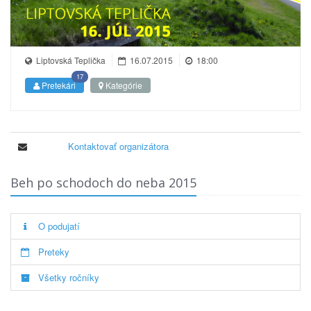
Liptovská Teplička
16.07.2015
18:00
17
Pretekári
Kategórie
Kontaktovať organizátora
Beh po schodoch do neba 2015
O podujatí
Preteky
Všetky ročníky