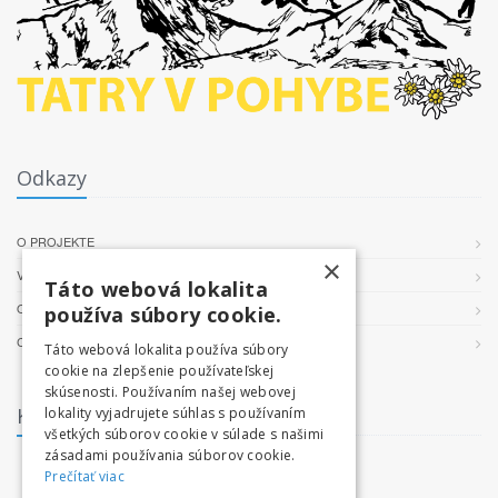
Odkazy
O PROJEKTE
×
VŠEOBECNÉ PODMIENKY
Táto webová lokalita
OCHRANA OSOBNÝCH ÚDAJOV
používa súbory cookie.
COOKIES
Táto webová lokalita používa súbory
cookie na zlepšenie používateľskej
skúsenosti. Používaním našej webovej
Kontakt
lokality vyjadrujete súhlas s používaním
všetkých súborov cookie v súlade s našimi
zásadami používania súborov cookie.
facebook.com/tatryvpohybe
Prečítať viac