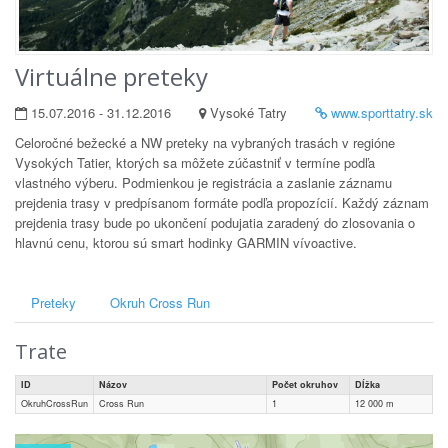
Virtuálne preteky
15.07.2016 - 31.12.2016
Vysoké Tatry
www.sporttatry.sk
Celoročné bežecké a NW preteky na vybraných trasách v regióne
Vysokých Tatier, ktorých sa môžete zúčastniť v termíne podľa
vlastného výberu. Podmienkou je registrácia a zaslanie záznamu
prejdenia trasy v predpísanom formáte podľa propozícií. Každý záznam
prejdenia trasy bude po ukončení podujatia zaradený do zlosovania o
hlavnú cenu, ktorou sú smart hodinky GARMIN vívoactive.
Preteky
Okruh Cross Run
Trate
ID
Názov
Počet okruhov
Dĺžka
OkruhCrossRun
Cross Run
1
12 000
m