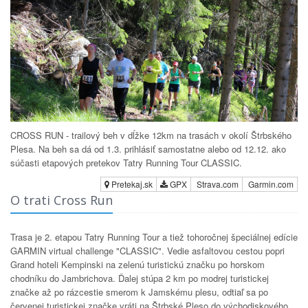
CROSS RUN - trailový beh v dĺžke 12km na trasách v okolí Štrbského
Plesa. Na beh sa dá od 1.3. prihlásiť samostatne alebo od 12.12. ako
súčasti etapových pretekov Tatry Running Tour CLASSIC.
Pretekaj.sk
GPX
Strava.com
Garmin.com
O trati Cross Run
Trasa je 2. etapou Tatry Running Tour a tiež tohoročnej špeciálnej edície
GARMIN virtual challenge "CLASSIC". Vedie asfaltovou cestou popri
Grand hoteli Kempinski na zelenú turistickú značku po horskom
chodníku do Jambrichova. Ďalej stúpa 2 km po modrej turistickej
značke až po rázcestie smerom k Jamskému plesu, odtiaľ sa po
červenej turistickej značke vráti na Štrbské Pleso do východiskového