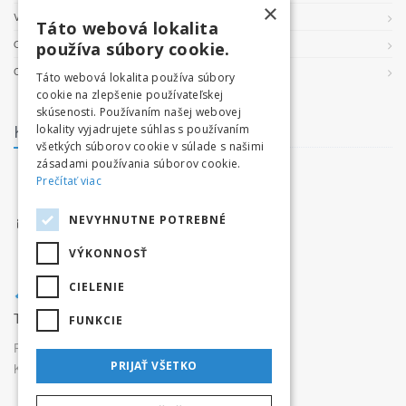
×
VŠEOBECNÉ PODMIENKY
Táto webová lokalita
OCHRANA OSOBNÝCH ÚDAJOV
používa súbory cookie.
COOKIES
Táto webová lokalita používa súbory
cookie na zlepšenie používateľskej
skúsenosti. Používaním našej webovej
Kontakt
lokality vyjadrujete súhlas s používaním
všetkých súborov cookie v súlade s našimi
zásadami používania súborov cookie.
facebook.com/tatryvpohybe
Prečítať viac
www.tatryvpohybe.sk
NEVYHNUTNE POTREBNÉ
info@tatryvpohybe.sk
VÝKONNOSŤ
CIELENIE
Tatryvpohybe.sk je súčasťou pretekaj.sk
FUNKCIE
Prevádzkovateľ:
Originals, s.r.o.,
PRIJAŤ VŠETKO
Karpatská 3256/15, 05801 Poprad