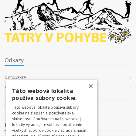
Odkazy
O PROJEKTE
×
VŠEOBECNÉ PODMIENKY
Táto webová lokalita
OCHRANA OSOBNÝCH ÚDAJOV
používa súbory cookie.
COOKIES
Táto webová lokalita používa súbory
cookie na zlepšenie používateľskej
skúsenosti. Používaním našej webovej
Kontakt
lokality vyjadrujete súhlas s používaním
všetkých súborov cookie v súlade s našimi