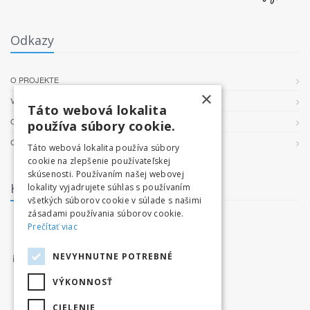
Odkazy
O PROJEKTE
×
VŠEOBECNÉ PODMIENKY
Táto webová lokalita
OCHRANA OSOBNÝCH ÚDAJOV
používa súbory cookie.
COOKIES
Táto webová lokalita používa súbory
cookie na zlepšenie používateľskej
skúsenosti. Používaním našej webovej
Kontakt
lokality vyjadrujete súhlas s používaním
všetkých súborov cookie v súlade s našimi
zásadami používania súborov cookie.
facebook.com/tatryvpohybe
Prečítať viac
www.tatryvpohybe.sk
NEVYHNUTNE POTREBNÉ
info@tatryvpohybe.sk
VÝKONNOSŤ
CIELENIE