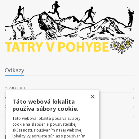
Odkazy
O PROJEKTE
×
VŠEOBECNÉ PODMIENKY
Táto webová lokalita
OCHRANA OSOBNÝCH ÚDAJOV
používa súbory cookie.
COOKIES
Táto webová lokalita používa súbory
cookie na zlepšenie používateľskej
skúsenosti. Používaním našej webovej
Kontakt
lokality vyjadrujete súhlas s používaním