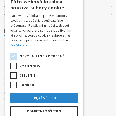
Táto webová lokalita
OCHRANA OSOBNÝCH ÚDAJOV
používa súbory cookie.
COOKIES
Táto webová lokalita používa súbory
cookie na zlepšenie používateľskej
skúsenosti. Používaním našej webovej
Kontakt
lokality vyjadrujete súhlas s používaním
všetkých súborov cookie v súlade s našimi
zásadami používania súborov cookie.
facebook.com/tatryvpohybe
Prečítať viac
www.tatryvpohybe.sk
NEVYHNUTNE POTREBNÉ
info@tatryvpohybe.sk
VÝKONNOSŤ
CIELENIE
Tatryvpohybe.sk je súčasťou pretekaj.sk
FUNKCIE
Prevádzkovateľ:
Originals, s.r.o.,
PRIJAŤ VŠETKO
Karpatská 3256/15, 05801 Poprad
ODMIETNUŤ VŠETKO