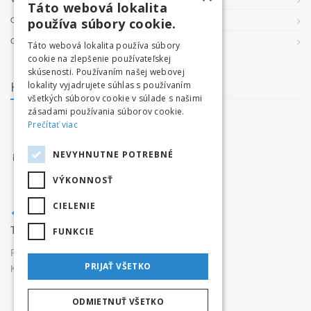
Táto webová lokalita
OCHRANA OSOBNÝCH ÚDAJOV
používa súbory cookie.
COOKIES
Táto webová lokalita používa súbory
cookie na zlepšenie používateľskej
skúsenosti. Používaním našej webovej
Kontakt
lokality vyjadrujete súhlas s používaním
všetkých súborov cookie v súlade s našimi
zásadami používania súborov cookie.
facebook.com/tatryvpohybe
Prečítať viac
www.tatryvpohybe.sk
NEVYHNUTNE POTREBNÉ
info@tatryvpohybe.sk
VÝKONNOSŤ
CIELENIE
Tatryvpohybe.sk je súčasťou pretekaj.sk
FUNKCIE
Prevádzkovateľ:
Originals, s.r.o.,
PRIJAŤ VŠETKO
Karpatská 3256/15, 05801 Poprad
ODMIETNUŤ VŠETKO