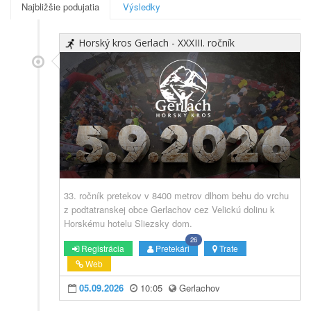
Najbližšie podujatia
Výsledky
Horský kros Gerlach - XXXIII. ročník
33. ročník pretekov v 8400 metrov dlhom behu do vrchu
z podtatranskej obce Gerlachov cez Velickú dolinu k
Horskému hotelu Sliezsky dom.
26
Registrácia
Pretekári
Trate
Web
05.09.2026
10:05
Gerlachov