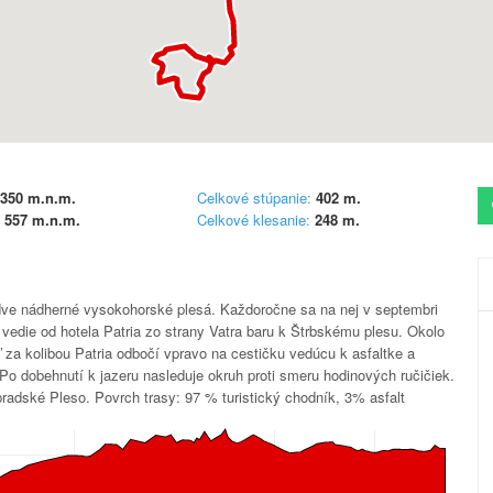
 350
m.n.m.
Celkové stúpanie:
402
m.
1 557
m.n.m.
Celkové klesanie:
248
m.
 dve nádherné vysokohorské plesá. Každoročne sa na nej v septembri
 vedie od hotela Patria zo strany Vatra baru k Štrbskému plesu. Okolo
ľ za kolibou Patria odbočí vpravo na cestičku vedúcu k asfaltke a
Po dobehnutí k jazeru nasleduje okruh proti smeru hodinových ručičiek.
pradské Pleso. Povrch trasy: 97 % turistický chodník, 3% asfalt