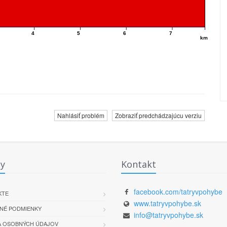
4
5
6
7
km
Nahlásiť problém
Zobraziť predchádzajúcu verziu
y
Kontakt
facebook.com/tatryvpohybe
KTE
www.tatryvpohybe.sk
NÉ PODMIENKY
info@tatryvpohybe.sk
 OSOBNÝCH ÚDAJOV