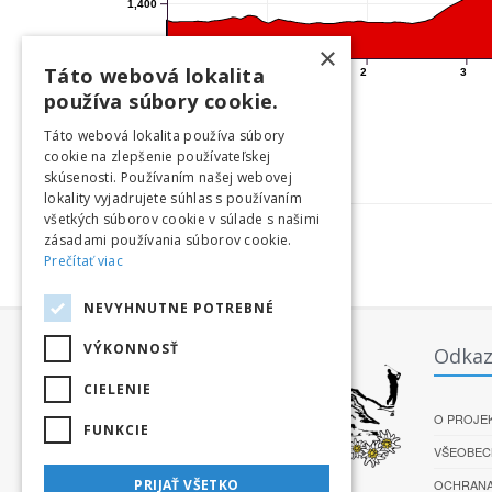
1,400
1,300
×
Táto webová lokalita
0
1
2
3
používa súbory cookie.
Legenda:
Táto webová lokalita používa súbory
cookie na zlepšenie používateľskej
skúsenosti. Používaním našej webovej
lokality vyjadrujete súhlas s používaním
všetkých súborov cookie v súlade s našimi
zásadami používania súborov cookie.
Prečítať viac
NEVYHNUTNE POTREBNÉ
VÝKONNOSŤ
Odkaz
CIELENIE
O PROJE
FUNKCIE
VŠEOBEC
OCHRANA
PRIJAŤ VŠETKO