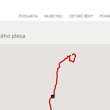
PODUJATIA
NA BICYKLI
DETSKÉ BEHY
POHÁ
kého plesa
4