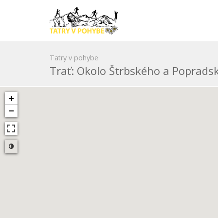
Tatry v pohybe
Trať: Okolo Štrbského a Poprads
+
−