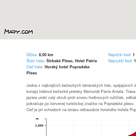
Dĺžka:
8,00
km
Najnižší bod:
1
Štart trate:
Štrbské Pleso, Hotel Patria
Najvyšší bod:
Cieľ trate:
Horský hotel Popradske
Pleso
Jedna z najkrajších bežeckých tatranských trás, spájajúcich
konajú trailové bežecké preteky Memoriál Pavla Antala. Trasa
jazera urobí celý okruh proti smeru hodinových ručičiek, odkia
pokračuje po červenej turistickej značke na Popradské pleso. 
Cieľ je pri schodoch na terasu reštaurácie horského hotela Po
m
1,500