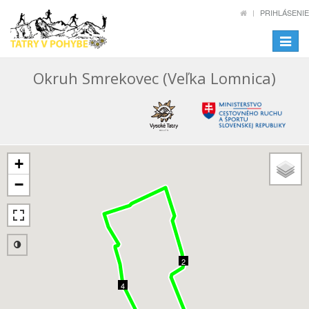
PRIHLÁSENIE
Toggle
navigat
Okruh Smrekovec (Veľka Lomnica)
+
−
2
4