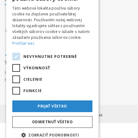
Táto webová lokalita používa súbory
cookie na zlepšenie používateľskej
facebook.com/tatryvpohybe
skúsenosti. Používaním našej webovej
www.tatryvpohybe.sk
lokality vyjadrujete súhlas s používaním
info@tatryvpohybe.sk
všetkých súborov cookie v súlade s našimi
zásadami používania súborov cookie.
Prečítať viac
NEVYHNUTNE POTREBNÉ
Tatryvpohybe.sk je súčasťou pretekaj.sk
VÝKONNOSŤ
Prevádzkovateľ:
Originals, s.r.o.,
CIELENIE
Karpatská 3256/15, 05801 Poprad
FUNKCIE
PRIJAŤ VŠETKO
2026 © All Rights Reserved. Pretekaj.sk
ODMIETNUŤ VŠETKO
ZOBRAZIŤ PODROBNOSTI