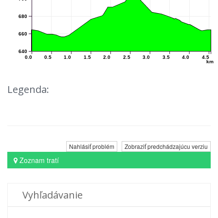
680
660
640
0.0
0.5
1.0
1.5
2.0
2.5
3.0
3.5
4.0
4.5
km
Legenda:
Nahlásiť problém
Zobraziť predchádzajúcu verziu
Zoznam tratí
Vyhľadávanie