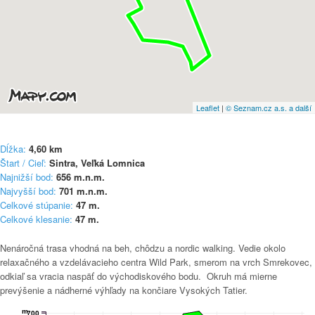
Leaflet
|
© Seznam.cz a.s. a další
Dĺžka:
4,60
km
Štart / Cieľ:
Sintra, Veľká Lomnica
Najnižší bod:
656
m.n.m.
Najvyšší bod:
701
m.n.m.
Celkové stúpanie:
47
m.
Celkové klesanie:
47
m.
Nenáročná trasa vhodná na beh, chôdzu a nordic walking. Vedie okolo
relaxačného a vzdelávacieho centra Wild Park, smerom na vrch Smrekovec,
odkiaľ sa vracia naspäť do východiskového bodu. Okruh má mierne
prevýšenie a nádherné výhľady na končiare Vysokých Tatier.
m
700