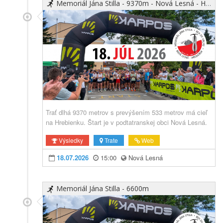
Memoriál Jána Stilla - 9370m - Nová Lesná - Hrebienok
Trať dlhá 9370 metrov s prevýšením 533 metrov má cieľ
na Hrebienku. Štart je v podtatranskej obci Nová Lesná.
Výsledky
Trate
Web
18.07.2026
15:00
Nová Lesná
Memoriál Jána Stilla - 6600m