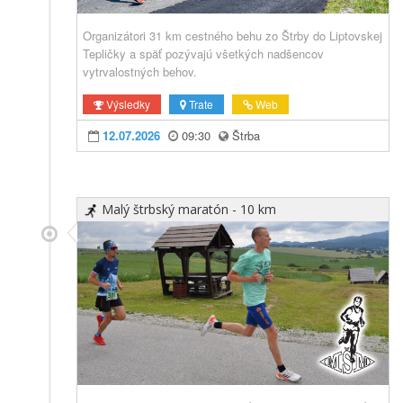
Organizátori 31 km cestného behu zo Štrby do Liptovskej
Tepličky a späť pozývajú všetkých nadšencov
vytrvalostných behov.
Výsledky
Trate
Web
12.07.2026
09:30
Štrba
Malý štrbský maratón - 10 km