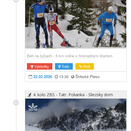
Beh na lyžiach - 5 km voľne s hromadným štartom
Výsledky
Trate
Web
22.02.2026
13:30
Štrbské Pleso
4. kolo ZBS - Tatr. Polianka - Sliezsky dom