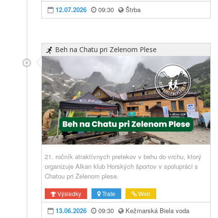
12.07.2026
09:30
Štrba
Beh na Chatu pri Zelenom Plese
21. ročník atraktívnych pretekov v behu do vrchu, ktorý
organizuje Alkan klub Horských športov v spolupráci s
Chatou pri Zelenom plese.
Výsledky
Trate
Web
13.06.2026
09:30
Kežmarská Biela voda