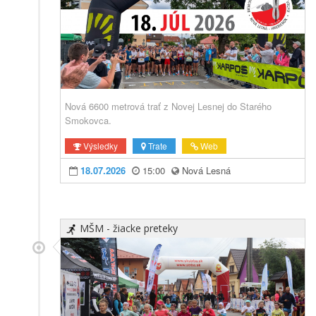
Nová 6600 metrová trať z Novej Lesnej do Starého
Smokovca.
Výsledky
Trate
Web
18.07.2026
15:00
Nová Lesná
MŠM - žiacke preteky