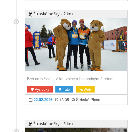
Štrbské bežky - 2 km
Beh na lyžiach - 2 km voľne s hromadným štartom
Výsledky
Trate
Web
22.02.2026
13:35
Štrbské Pleso
Štrbské bežky - 5 km