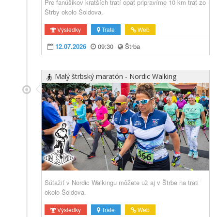
Pre fanúšikov kratších tratí opäť pripravíme 10 km trať zo
Štrby okolo Šoldova.
Výsledky
Trate
Web
12.07.2026
09:30
Štrba
Malý štrbský maratón - Nordic Walking
Súťažiť v Nordic Walkingu môžete už aj v Štrbe na trati
okolo Šoldova.
Výsledky
Trate
Web