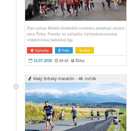
Žiaci počas Malého štrbského maratónu pretekajú ulicami
obce Štrba. Preteky sú súčasťou Východoslovenskej
mládežníckej bežeckej ligy.
Výsledky
Trate
Web
12.07.2026
09:45
Štrba
Malý štrbský maratón - 48. ročník