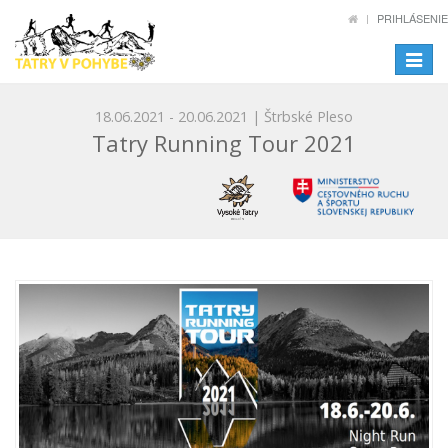
PRIHLÁSENIE
Toggle
navigat
18.06.2021 - 20.06.2021 | Štrbské Pleso
Tatry Running Tour 2021