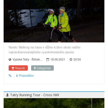
Nordic Walking na trase v dĺžke 4,5km okolo nášho
najnavštevovanejšieho vysokohorského jazera
Vysoké Tatry - Štrbsk...
18.06.2021
20:00
Results
Categories
Proposition
Tatry Running Tour - Cross NW