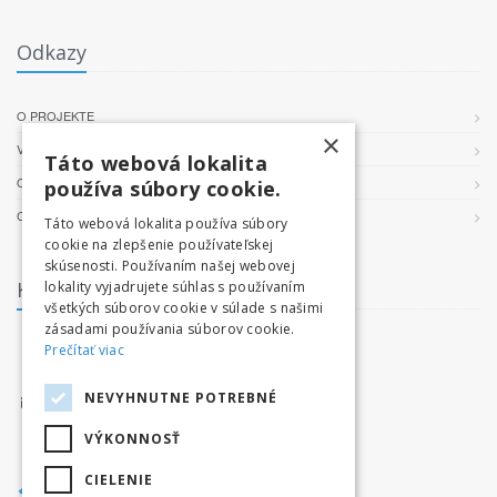
Odkazy
O PROJEKTE
×
VŠEOBECNÉ PODMIENKY
Táto webová lokalita
OCHRANA OSOBNÝCH ÚDAJOV
používa súbory cookie.
COOKIES
Táto webová lokalita používa súbory
cookie na zlepšenie používateľskej
skúsenosti. Používaním našej webovej
Kontakt
lokality vyjadrujete súhlas s používaním
všetkých súborov cookie v súlade s našimi
zásadami používania súborov cookie.
facebook.com/tatryvpohybe
Prečítať viac
www.tatryvpohybe.sk
NEVYHNUTNE POTREBNÉ
info@tatryvpohybe.sk
VÝKONNOSŤ
CIELENIE