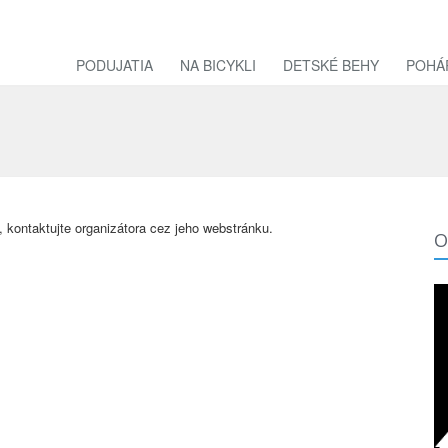
PODUJATIA
NA BICYKLI
DETSKÉ BEHY
POHÁ
 kontaktujte organizátora cez jeho webstránku.
O