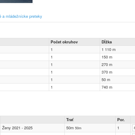
é a mládežnícke preteky
Počet okruhov
Dĺžka
1
1 110
m
1
150
m
1
270
m
1
370
m
1
50
m
1
740
m
Trať
Por.
Ženy 2021 - 2025
50m
1
50m