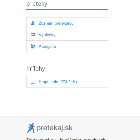
preteky
Zoznam pretekárov
Výsledky
Kategórie
Prílohy
Propozície (274,2kB)
Tatryvpohybe.sk je súčasťou pretekaj.sk