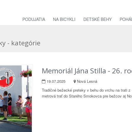
PODUJATIA
NA BICYKLI
DETSKÉ BEHY
POHÁ
ky - kategórie
Memoriál Jána Stilla - 26. r
19.07.2025
Nová Lesná
Tradičné bežecké preteky v behu do vrchu na trati 
metrová trať do Starého Smokovca pre bežcov aj Nor