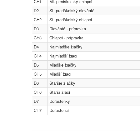
CH1
Ml. predškolský chlapci
D2
St. predškolský dievčatá
CH2
St. predškolský chlapci
D3
Dievčatá - prípravka
CH3
Chlapci - prípravka
D4
Najmladšie žiačky
CH4
Najmladší žiaci
D5
Mladšie žiačky
CH5
Mladší žiaci
D6
Staršie žiačky
CH6
Starší žiaci
D7
Dorastenky
CH7
Dorastenci