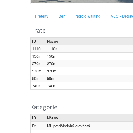
Preteky
Beh
Nordic walking
MJS - Detsk
Trate
ID
Názov
1110m
1110m
150m
150m
270m
270m
370m
370m
50m
50m
740m
740m
Kategórie
ID
Názov
D1
Ml. predškolský dievčatá