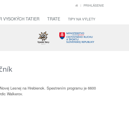
PRIHLÁSENIE
R VYSOKÝCH TATIER
TRATE
TIPY NA VÝLETY
očník
z Novej Lesnej na Hrebienok. Spestrením programu je 6600
dic Walkerov.