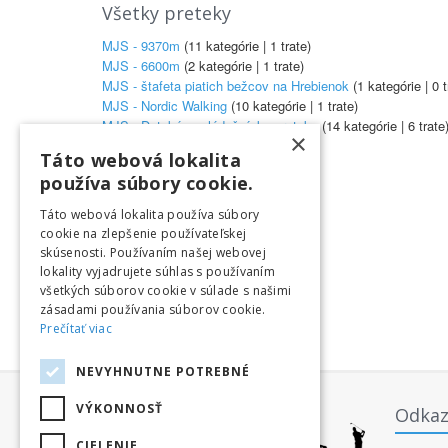
Všetky preteky
MJS - 9370m
(11 kategórie | 1 trate)
MJS - 6600m
(2 kategórie | 1 trate)
MJS - štafeta piatich bežcov na Hrebienok
(1 kategórie | 0 t
MJS - Nordic Walking
(10 kategórie | 1 trate)
MJS - Detské a mládežnícke preteky
(14 kategórie | 6 trate
×
Táto webová lokalita
používa súbory cookie.
Táto webová lokalita používa súbory
cookie na zlepšenie používateľskej
skúsenosti. Používaním našej webovej
lokality vyjadrujete súhlas s používaním
všetkých súborov cookie v súlade s našimi
zásadami používania súborov cookie.
Prečítať viac
NEVYHNUTNE POTREBNÉ
VÝKONNOSŤ
Odkaz
CIELENIE