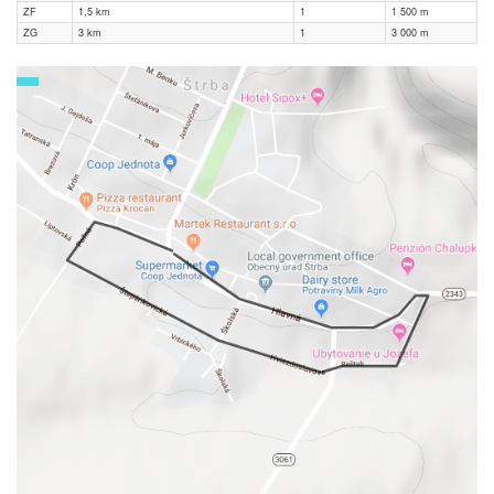
ZF
1,5 km
1
1 500
m
ZG
3 km
1
3 000
m