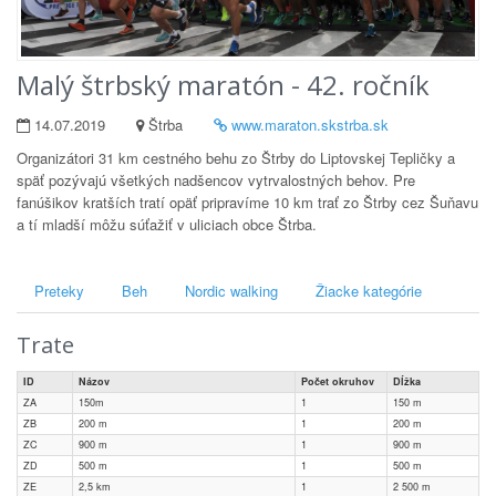
Malý štrbský maratón - 42. ročník
14.07.2019
Štrba
www.maraton.skstrba.sk
Organizátori 31 km cestného behu zo Štrby do Liptovskej Tepličky a
späť pozývajú všetkých nadšencov vytrvalostných behov. Pre
fanúšikov kratších tratí opäť pripravíme 10 km trať zo Štrby cez Šuňavu
a tí mladší môžu súťažiť v uliciach obce Štrba.
Preteky
Beh
Nordic walking
Žiacke kategórie
Trate
ID
Názov
Počet okruhov
Dĺžka
ZA
150m
1
150
m
ZB
200 m
1
200
m
ZC
900 m
1
900
m
ZD
500 m
1
500
m
ZE
2,5 km
1
2 500
m