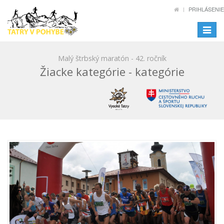
PRIHLÁSENIE
Toggle
navigat
Malý štrbský maratón - 42. ročník
Žiacke kategórie - kategórie