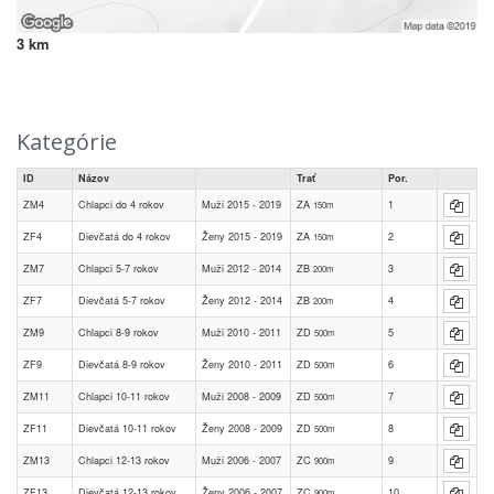
3 km
Kategórie
ID
Názov
Trať
Por.
ZM4
Chlapci do 4 rokov
Muži 2015 - 2019
ZA
1
150m
ZF4
Dievčatá do 4 rokov
Ženy 2015 - 2019
ZA
2
150m
ZM7
Chlapci 5-7 rokov
Muži 2012 - 2014
ZB
3
200m
ZF7
Dievčatá 5-7 rokov
Ženy 2012 - 2014
ZB
4
200m
ZM9
Chlapci 8-9 rokov
Muži 2010 - 2011
ZD
5
500m
ZF9
Dievčatá 8-9 rokov
Ženy 2010 - 2011
ZD
6
500m
ZM11
Chlapci 10-11 rokov
Muži 2008 - 2009
ZD
7
500m
ZF11
Dievčatá 10-11 rokov
Ženy 2008 - 2009
ZD
8
500m
ZM13
Chlapci 12-13 rokov
Muži 2006 - 2007
ZC
9
900m
ZF13
Dievčatá 12-13 rokov
Ženy 2006 - 2007
ZC
10
900m