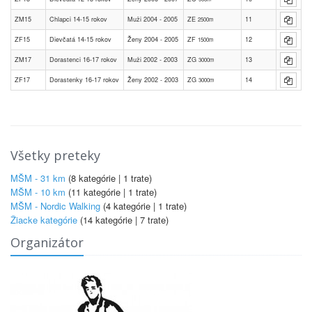
ZM15
Chlapci 14-15 rokov
Muži 2004 - 2005
ZE
11
2500m
ZF15
Dievčatá 14-15 rokov
Ženy 2004 - 2005
ZF
12
1500m
ZM17
Dorastenci 16-17 rokov
Muži 2002 - 2003
ZG
13
3000m
ZF17
Dorastenky 16-17 rokov
Ženy 2002 - 2003
ZG
14
3000m
Všetky preteky
MŠM - 31 km
(8 kategórie | 1 trate)
MŠM - 10 km
(11 kategórie | 1 trate)
MŠM - Nordic Walking
(4 kategórie | 1 trate)
Žiacke kategórie
(14 kategórie | 7 trate)
Organizátor