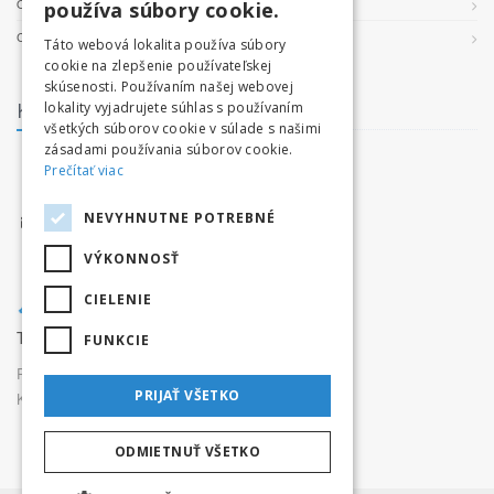
OCHRANA OSOBNÝCH ÚDAJOV
používa súbory cookie.
COOKIES
Táto webová lokalita používa súbory
cookie na zlepšenie používateľskej
skúsenosti. Používaním našej webovej
Kontakt
lokality vyjadrujete súhlas s používaním
všetkých súborov cookie v súlade s našimi
zásadami používania súborov cookie.
facebook.com/tatryvpohybe
Prečítať viac
www.tatryvpohybe.sk
NEVYHNUTNE POTREBNÉ
info@tatryvpohybe.sk
VÝKONNOSŤ
CIELENIE
Tatryvpohybe.sk je súčasťou pretekaj.sk
FUNKCIE
Prevádzkovateľ:
Originals, s.r.o.,
PRIJAŤ VŠETKO
Karpatská 3256/15, 05801 Poprad
ODMIETNUŤ VŠETKO