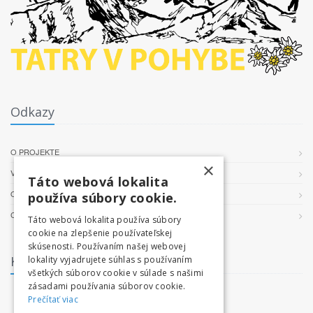
Odkazy
O PROJEKTE
×
VŠEOBECNÉ PODMIENKY
Táto webová lokalita
OCHRANA OSOBNÝCH ÚDAJOV
používa súbory cookie.
COOKIES
Táto webová lokalita používa súbory
cookie na zlepšenie používateľskej
skúsenosti. Používaním našej webovej
Kontakt
lokality vyjadrujete súhlas s používaním
všetkých súborov cookie v súlade s našimi
zásadami používania súborov cookie.
facebook.com/tatryvpohybe
Prečítať viac