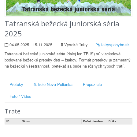
Tatranská bežecká juniorská séria
2025
04.05.2025 - 15.11.2025
Vysoké Tatry
tatryvpohybe.sk
Tatranská bežecká juniorská séria (ďalej len TBJS) sú viackolové
bodované bežecké preteky detí – žiakov. Formát pretekov je zameraný
na bežeckú všestrannosť, pretekať sa bude na rôznych typoch tratí.
Preteky
5. kolo Nová Polianka
Propozície
Foto / Video
Trate
ID
Názov
Počet okruhov
Dĺžka