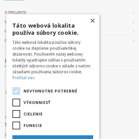
O PROJEKTE
×
VŠEOBECNÉ PODMIENKY
Táto webová lokalita
OCHRANA OSOBNÝCH ÚDAJOV
používa súbory cookie.
COOKIES
Táto webová lokalita používa súbory
cookie na zlepšenie používateľskej
skúsenosti. Používaním našej webovej
Kontakt
lokality vyjadrujete súhlas s používaním
všetkých súborov cookie v súlade s našimi
zásadami používania súborov cookie.
facebook.com/tatryvpohybe
Prečítať viac
www.tatryvpohybe.sk
NEVYHNUTNE POTREBNÉ
info@tatryvpohybe.sk
VÝKONNOSŤ
CIELENIE
Tatryvpohybe.sk je súčasťou pretekaj.sk
FUNKCIE
Prevádzkovateľ:
Originals, s.r.o.,