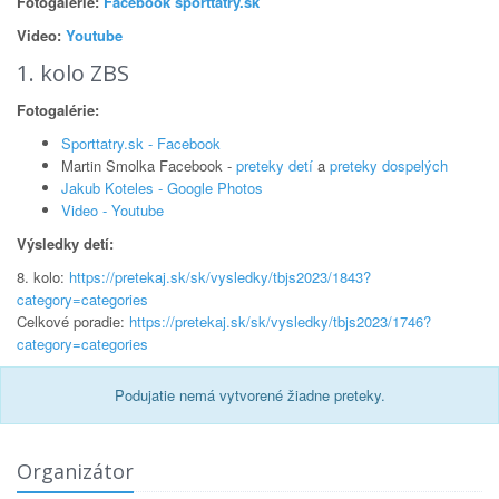
Fotogalérie:
Facebook sporttatry.sk
Video:
Youtube
1. kolo ZBS
Fotogalérie:
Sporttatry.sk - Facebook
Martin Smolka Facebook -
preteky detí
a
preteky dospelých
Jakub Koteles - Google Photos
Video - Youtube
Výsledky detí:
8. kolo:
https://pretekaj.sk/sk/vysledky/tbjs2023/1843?
category=categories
Celkové poradie:
https://pretekaj.sk/sk/vysledky/tbjs2023/1746?
category=categories
Podujatie nemá vytvorené žiadne preteky.
Organizátor