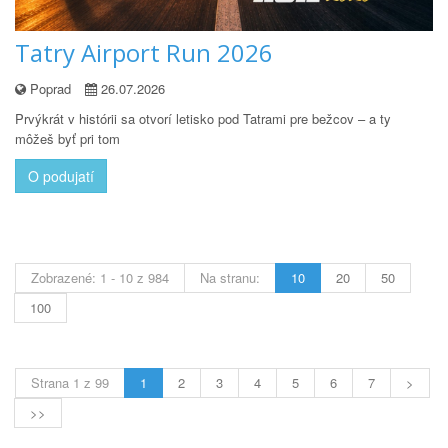
Tatry Airport Run 2026
Poprad
26.07.2026
Prvýkrát v histórii sa otvorí letisko pod Tatrami pre bežcov – a ty
môžeš byť pri tom
O podujatí
Zobrazené: 1 - 10 z 984
Na stranu:
10
20
50
100
Strana 1 z 99
1
2
3
4
5
6
7
>
>>