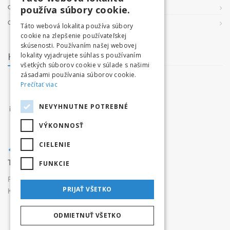
OCHRANA OSOBNÝCH ÚDAJOV
používa súbory cookie.
COOKIES
Táto webová lokalita používa súbory
cookie na zlepšenie používateľskej
skúsenosti. Používaním našej webovej
Kontakt
lokality vyjadrujete súhlas s používaním
všetkých súborov cookie v súlade s našimi
zásadami používania súborov cookie.
facebook.com/tatryvpohybe
Prečítať viac
www.tatryvpohybe.sk
NEVYHNUTNE POTREBNÉ
info@tatryvpohybe.sk
VÝKONNOSŤ
CIELENIE
Tatryvpohybe.sk je súčasťou pretekaj.sk
FUNKCIE
Prevádzkovateľ:
Originals, s.r.o.,
PRIJAŤ VŠETKO
Karpatská 3256/15, 05801 Poprad
ODMIETNUŤ VŠETKO