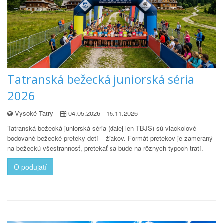
Tatranská bežecká juniorská séria
2026
Vysoké Tatry
04.05.2026 - 15.11.2026
Tatranská bežecká juniorská séria (ďalej len TBJS) sú viackolové
bodované bežecké preteky detí – žiakov. Formát pretekov je zameraný
na bežeckú všestrannosť, pretekať sa bude na rôznych typoch tratí.
O podujatí