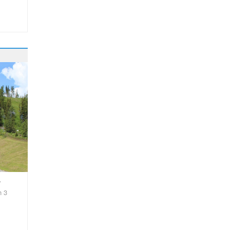
y
h 3