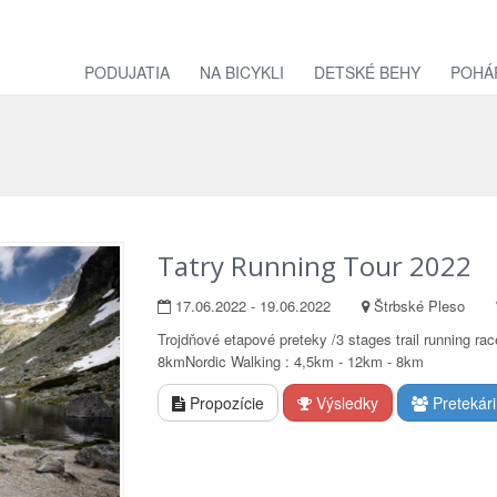
PODUJATIA
NA BICYKLI
DETSKÉ BEHY
POHÁ
Tatry Running Tour 2022
17.06.2022 - 19.06.2022
Štrbské Pleso
Trojdňové etapové preteky /3 stages trail running r
8kmNordic Walking : 4,5km - 12km - 8km
Propozície
Výsledky
Pretekári