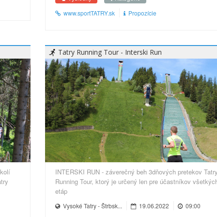
www.sportTATRY.sk
Propozície
Tatry Running Tour - Interski Run
kolí
INTERSKI RUN - záverečný beh 3dňových pretekov Tatr
try
Running Tour, ktorý je určený len pre účastníkov všetkýc
etáp
Vysoké Tatry - Štrbsk...
19.06.2022
09:00