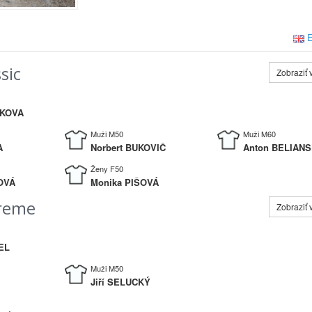
E
sic
Zobraziť 
OKOVA
Muži M50
Muži M60
A
Norbert BUKOVIČ
Anton BELIAN
Ženy F50
OVÁ
Monika PIŠOVÁ
treme
Zobraziť 
DEL
Muži M50
Jiří SELUCKÝ