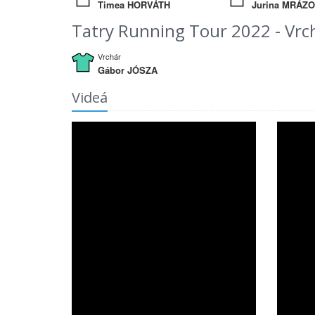
Timea HORVÁTH
Jurina MRÁZ
Tatry Running Tour 2022 - Vrc
Vrchár
Gábor JÓSZA
Videá