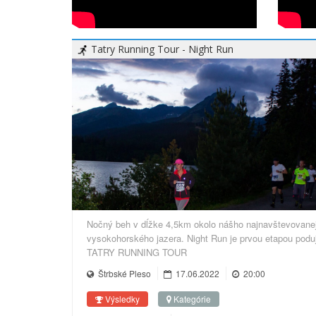
Tatry Running Tour - Night Run
Nočný beh v dĺžke 4,5km okolo nášho najnavštevovane
vysokohorského jazera. Night Run je prvou etapou poduj
TATRY RUNNING TOUR
Štrbské Pleso
17.06.2022
20:00
Výsledky
Kategórie