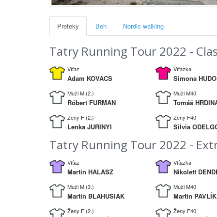
Preteky
Beh
Nordic walking
Tatry Running Tour 2022 - Clas
Víťaz
Víťazka
Adam KOVACS
Simona HUD
Muži M (2.)
Muži M40
Róbert FURMAN
Tomáš HRDIN
Ženy F (2.)
Ženy F40
Lenka JURINYI
Silvia ODELG
Tatry Running Tour 2022 - Ex
Víťaz
Víťazka
Martin HALASZ
Nikolett DEN
Muži M (3.)
Muži M40
Martin BLAHUŠIAK
Martin PAVLÍK
Ženy F (2.)
Ženy F40