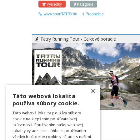
Výsledky
Kategórie
www.sportTATRY.sk
Propozície
Tatry Running Tour - Celkové poradie
×
Táto webová lokalita
používa súbory cookie.
Táto webová lokalita používa súbory
19.06.2022
12:00
cookie na zlepšenie používateľskej
skúsenosti. Používaním našej webovej
Výsledky
Trate
lokality vyjadrujete súhlas s používaním
všetkých súborov cookie v súlade s našimi