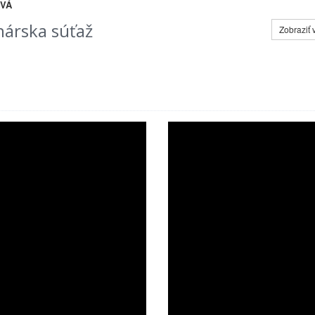
OVÁ
hárska súťaž
Zobraziť 