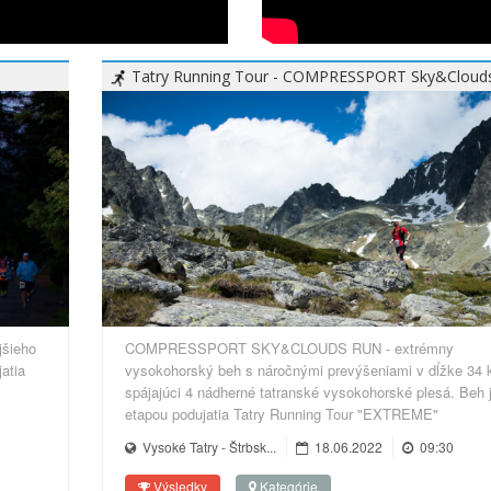
Tatry Running Tour - COMPRESSPORT Sky&Cloud
jšieho
COMPRESSPORT SKY&CLOUDS RUN - extrémny
atia
vysokohorský beh s náročnými prevýšeniami v dĺžke 34 
spájajúci 4 nádherné tatranské vysokohorské plesá. Beh j
etapou podujatia Tatry Running Tour "EXTREME"
Vysoké Tatry - Štrbsk...
18.06.2022
09:30
Výsledky
Kategórie