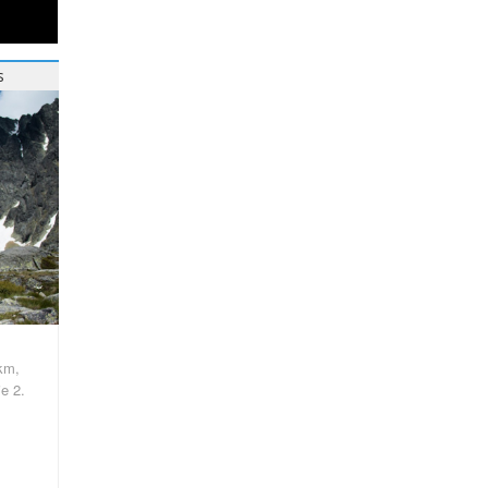
s
km,
e 2.