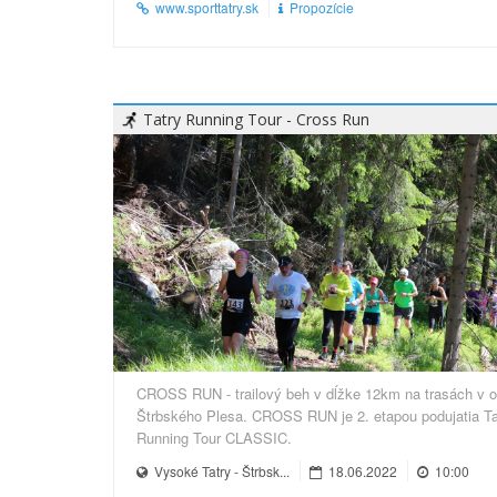
www.sporttatry.sk
Propozície
Tatry Running Tour - Cross Run
CROSS RUN - trailový beh v dĺžke 12km na trasách v o
Štrbského Plesa. CROSS RUN je 2. etapou podujatia Ta
Running Tour CLASSIC.
Vysoké Tatry - Štrbsk...
18.06.2022
10:00