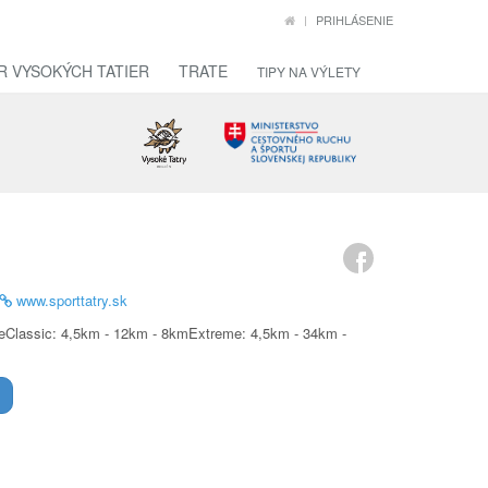
PRIHLÁSENIE
R VYSOKÝCH TATIER
TRATE
TIPY NA VÝLETY
www.sporttatry.sk
aceClassic: 4,5km - 12km - 8kmExtreme: 4,5km - 34km -