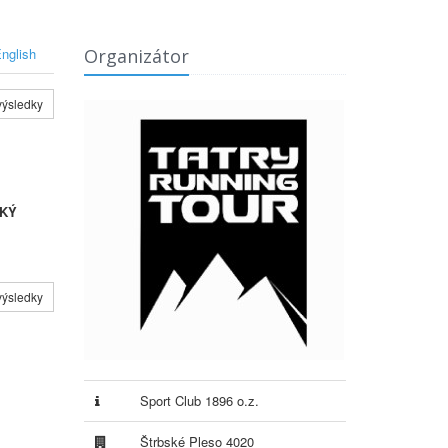
nglish
Organizátor
výsledky
SKÝ
výsledky
Sport Club 1896 o.z.
Štrbské Pleso 4020