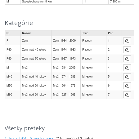
M
Steeplechase run 8 km
1
7 800
m
Kategórie
ID
Názov
Trať
Por.
F
Ženy
Ženy 1984 - 2009
F
1
5200m
F40
Ženy nad 40 rokov
Ženy 1974 - 1983
F
2
5200m
F50
Ženy nad 50 rokov
Ženy 1927 - 1973
F
3
5200m
M
Muži
Muži 1984 - 2009
M
4
7800m
M40
Muži nad 40 rokov
Muži 1974 - 1983
M
5
7800m
M50
Muži nad 50 rokov
Muži 1964 - 1973
M
6
7800m
M60
Muži nad 60 rokov
Muži 1927 - 1963
M
7
7800m
Všetky preteky
1. kolo ZBS - Steeplechase
(7 kategórie | 2 trate)