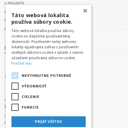
O PROJEKTE
×
VŠEOBECNÉ PODMIENKY
Táto webová lokalita
OCHRANA OSOBNÝCH ÚDAJOV
používa súbory cookie.
COOKIES
Táto webová lokalita používa súbory
cookie na zlepšenie používateľskej
skúsenosti. Používaním našej webovej
Kontakt
lokality vyjadrujete súhlas s používaním
všetkých súborov cookie v súlade s našimi
zásadami používania súborov cookie.
facebook.com/tatryvpohybe
Prečítať viac
www.tatryvpohybe.sk
NEVYHNUTNE POTREBNÉ
info@tatryvpohybe.sk
VÝKONNOSŤ
CIELENIE
Tatryvpohybe.sk je súčasťou pretekaj.sk
FUNKCIE
Prevádzkovateľ:
Originals, s.r.o.,
PRIJAŤ VŠETKO
Karpatská 3256/15, 05801 Poprad