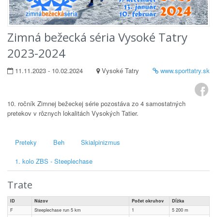
Zimná bežecká séria Vysoké Tatry
2023-2024
11.11.2023 - 10.02.2024
Vysoké Tatry
www.sporttatry.sk
10. ročník Zimnej bežeckej série pozostáva zo 4 samostatných
pretekov v rôznych lokalitách Vysokých Tatier.
Preteky
Beh
Skialpinizmus
1. kolo ZBS - Steeplechase
Trate
ID
Názov
Počet okruhov
Dĺžka
F
Steeplechase run 5 km
1
5 200
m