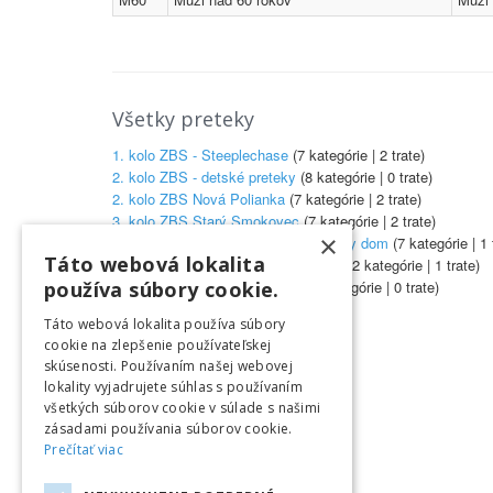
Všetky preteky
1. kolo ZBS - Steeplechase
(7 kategórie | 2 trate)
2. kolo ZBS - detské preteky
(8 kategórie | 0 trate)
2. kolo ZBS Nová Polianka
(7 kategórie | 2 trate)
3. kolo ZBS Starý Smokovec
(7 kategórie | 2 trate)
×
4. kolo ZBS - Tatr. Polianka - Sliezsky dom
(7 kategórie | 1 
Táto webová lokalita
Skialp Tatr. Polianka - Sliezsky dom
(2 kategórie | 1 trate)
Celkové poradie ZBS 2023/24
(7 kategórie | 0 trate)
používa súbory cookie.
Táto webová lokalita používa súbory
cookie na zlepšenie používateľskej
skúsenosti. Používaním našej webovej
lokality vyjadrujete súhlas s používaním
všetkých súborov cookie v súlade s našimi
zásadami používania súborov cookie.
Prečítať viac