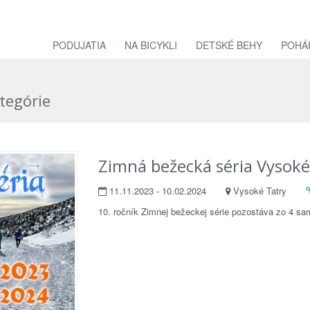
PODUJATIA
NA BICYKLI
DETSKÉ BEHY
POHÁ
tegórie
Zimná bežecká séria Vysok
11.11.2023 - 10.02.2024
Vysoké Tatry
10. ročník Zimnej bežeckej série pozostáva zo 4 sam