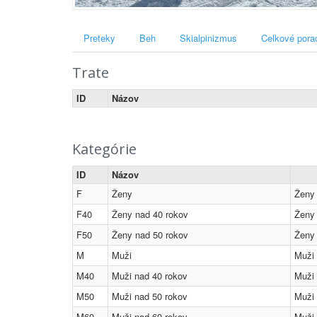
Preteky
Beh
Skialpinizmus
Celkové pora
Trate
ID
Názov
Kategórie
ID
Názov
F
Ženy
Ženy 
F40
Ženy nad 40 rokov
Ženy 
F50
Ženy nad 50 rokov
Ženy 
M
Muži
Muži 
M40
Muži nad 40 rokov
Muži 
M50
Muži nad 50 rokov
Muži 
M60
Muži nad 60 rokov
Muži 